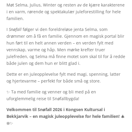
Møt Selma, Julius, Winter og resten av de kjære karakterene
i en varm, rørende og spektakulær juleforestilling for hele
familien.
I
Snøfall
følger vi den foreldreløse jenta Selma, som
drømmer om å få en familie. Gjennom en magisk portal blir
hun ført til en helt annen verden – en verden fylt med
vennskap, varme og håp. Men mørke krefter truer
julefreden, og Selma må finne motet som skal til for å redde
både julen og dem hun er blitt glad i.
Dette er en juleopplevelse fylt med magi, spenning, latter
og hjertevarme – perfekt for både små og store.
✨ Ta med familie og venner og bli med på en
uforglemmelig reise til Snøfallbygda!
Velkommen til Snøfall 2026 i Kongsen Kultursal i
Bekkjarvik – en magisk juleopplevelse for hele familien!
🎄
❄️✨